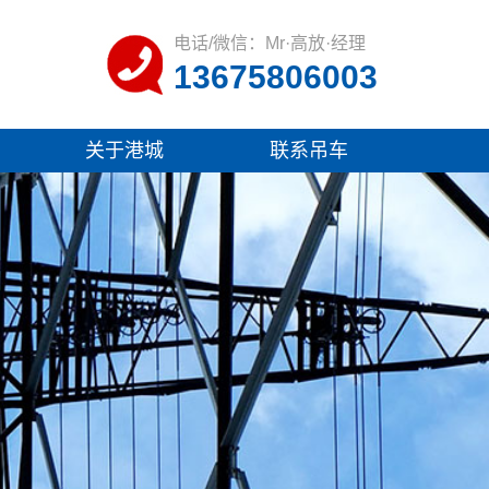
电话/微信：Mr·高放·经理
13675806003
关于港城
联系吊车